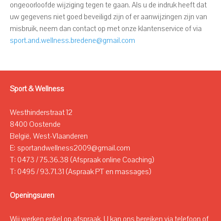
ongeoorloofde wijziging tegen te gaan. Als u de indruk heeft dat
uw gegevens niet goed beveiligd zijn of er aanwijzingen zijn van
misbruik, neem dan contact op met onze klantenservice of via
sport.and.wellness.bredene@gmail.com
Sport & Wellness
Westhinderstraat 12
8400 Oostende
België, West-Vlaanderen
E: sportandwellness2009@gmail.com
T: 0473 / 75.36.38 (Afspraak online Coaching)
T: 0495 / 93.71.31 (Aspraak PT en massages)
Openingsuren
Wij werken enkel op afspraak. U kan ons bereiken via telefoon of