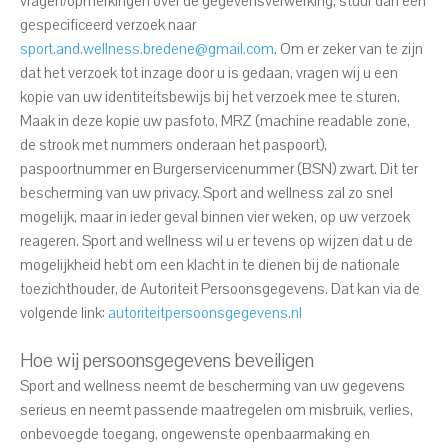
vragen/opmerkingen over de gegevensverwerking, stuur dan een
gespecificeerd verzoek naar
sport.and.wellness.bredene@gmail.com
. Om er zeker van te zijn
dat het verzoek tot inzage door u is gedaan, vragen wij u een
kopie van uw identiteitsbewijs bij het verzoek mee te sturen.
Maak in deze kopie uw pasfoto, MRZ (machine readable zone,
de strook met nummers onderaan het paspoort),
paspoortnummer en Burgerservicenummer (BSN) zwart. Dit ter
bescherming van uw privacy. Sport and wellness zal zo snel
mogelijk, maar in ieder geval binnen vier weken, op uw verzoek
reageren. Sport and wellness wil u er tevens op wijzen dat u de
mogelijkheid hebt om een klacht in te dienen bij de nationale
toezichthouder, de Autoriteit Persoonsgegevens. Dat kan via de
volgende link:
autoriteitpersoonsgegevens.nl
Hoe wij persoonsgegevens beveiligen
Sport and wellness neemt de bescherming van uw gegevens
serieus en neemt passende maatregelen om misbruik, verlies,
onbevoegde toegang, ongewenste openbaarmaking en